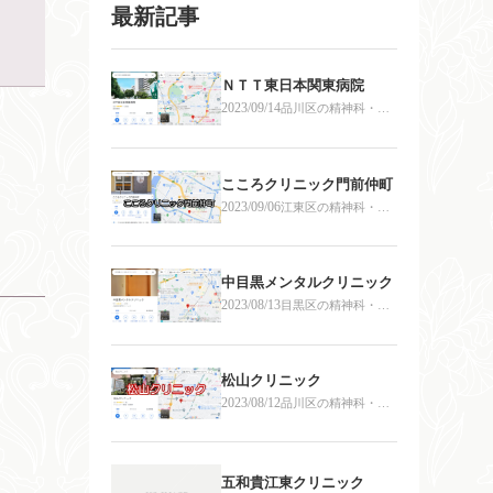
最新記事
ＮＴＴ東日本関東病院
2023/09/14
品川区の精神科・心
療内科
こころクリニック門前仲町
2023/09/06
江東区の精神科・心
療内科
中目黒メンタルクリニック
2023/08/13
目黒区の精神科・心
療内科
松山クリニック
2023/08/12
品川区の精神科・心
療内科
五和貴江東クリニック