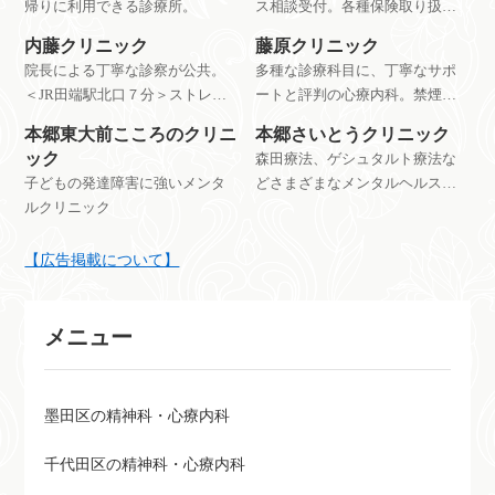
帰りに利用できる診療所。
ス相談受付。各種保険取り扱い
で安心の健康相談。順天堂大学
内藤クリニック
藤原クリニック
病院そば。心療内科・神経科・
院長による丁寧な診察が公共。
多種な診療科目に、丁寧なサポ
精神科です。
＜JR田端駅北口７分＞ストレ
ートと評判の心療内科。禁煙外
ス、思春期など、こころの健康
来にセカンドオピニオンにも対
本郷東大前こころのクリニ
本郷さいとうクリニック
相談に対応したメンタルクリニ
応。
ック
森田療法、ゲシュタルト療法な
ック
子どもの発達障害に強いメンタ
どさまざまなメンタルヘルスに
ルクリニック
対応できるクリニック。
【広告掲載について】
メニュー
墨田区の精神科・心療内科
千代田区の精神科・心療内科