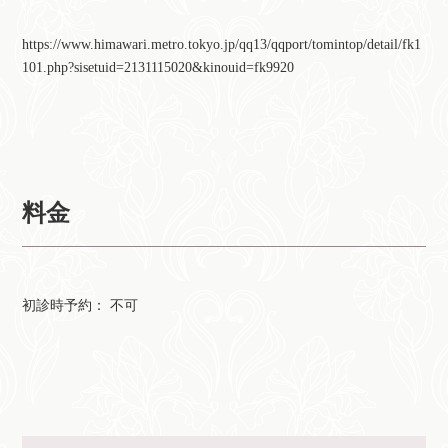
https://www.himawari.metro.tokyo.jp/qq13/qqport/tomintop/detail/fk1
101.php?sisetuid=2131115020&kinouid=fk9920
料金
初診時予約： 不可