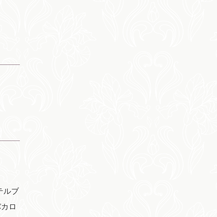
テルブ
バカロ