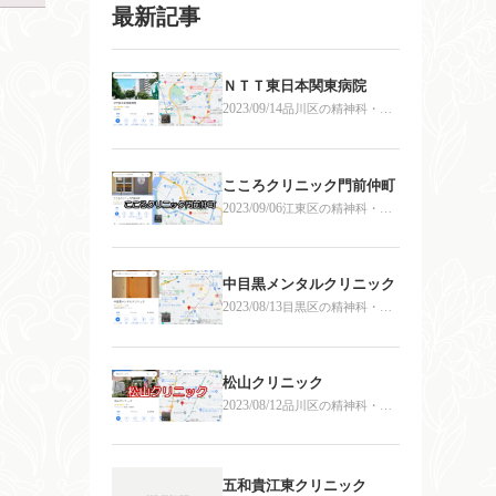
最新記事
ＮＴＴ東日本関東病院
2023/09/14
品川区の精神科・心
療内科
こころクリニック門前仲町
2023/09/06
江東区の精神科・心
療内科
中目黒メンタルクリニック
2023/08/13
目黒区の精神科・心
療内科
松山クリニック
2023/08/12
品川区の精神科・心
療内科
五和貴江東クリニック