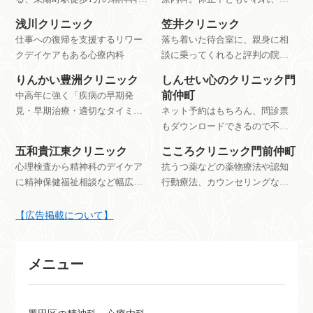
心療内科・メンタルヘルスのク
住所情報もあり。〒136-0071
浅川クリニック
笠井クリニック
リニック
江東区亀戸五丁目２０番２３
仕事への復帰を支援するリワー
落ち着いた待合室に、親身に相
号 ホープハセガワ２０２号室
クデイケアもある心療内科
談に乗ってくれると評判の院長
院長神戸正樹・診察内容保険診
の病院(医療法人社団 瞳心会)
療以外の治療法やサポートな
りんかい豊洲クリニック
しんせい心のクリニック門
前仲町
中高年に強く「疾病の早期発
見・早期治療・適切なタイミン
ネット予約はもちろん、問診票
グでの社会復帰」を心がける心
もダウンロードできるので不安
療内科
な方に安心をもたらすクリニッ
五和貴江東クリニック
こころクリニック門前仲町
ク
心理検査から精神科のデイケア
抗うつ薬などの薬物療法や認知
に精神保健福祉相談など幅広い
行動療法、カウンセリングなど
対応ができる心療内科
の対応ができるメンタルクリニ
ック
【広告掲載について】
メニュー