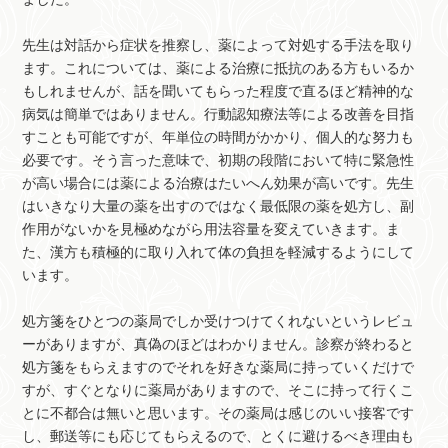
先生は対話から症状を推察し、薬によって対処する手法を取り
ます。これについては、薬による治療に抵抗のある方もいるか
もしれませんが、話を聞いてもらった程度で直るほど精神的な
病気は簡単ではありません。行動認知療法等による改善を目指
すことも可能ですが、年単位の時間がかかり、個人的な努力も
必要です。そう言った意味で、初期の段階において特に緊急性
が高い場合には薬による治療はたいへん効果が高いです。先生
はいきなり大量の薬を出すのではなく最低限の薬を処方し、副
作用がないかを見極めながら用法容量を変えていきます。ま
た、漢方も積極的に取り入れて体の負担を軽減するようにして
います。
処方箋をひとつの薬局でしか受けつけてくれないというレビュ
ーがありますが、真偽のほどはわかりません。診察が終わると
処方箋をもらえますのでそれを好きな薬局に持っていくだけで
すが、すぐとなりに薬局がありますので、そこに持って行くこ
とに不都合は無いと思います。その薬局は感じのいい接客です
し、郵送等にも応じてもらえるので、とくに避けるべき理由も