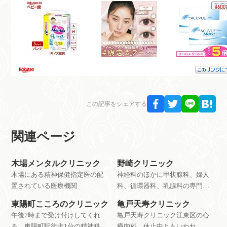
この記事をシェアする
関連ページ
木場メンタルクリニック
野崎クリニック
木場にある精神保健指定医の配
神経科のほかに甲状腺科、婦人
置されている医療機関
科、循環器科、乳腺科の専門医
などにより多数の症状を診られ
東陽町こころのクリニック
亀戸天寿クリニック
る病院。
午後7時まで受け付けしてくれ
亀戸天寿クリニック江東区の心
る、東陽町駅徒歩1分の精神科・
療内科。休止中ともいわれ、別