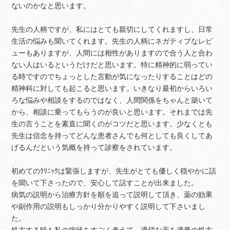
ないのかなと思います。
先生の人柄ですが、私にはとても親切にしてくれますし、日常
生活の悩みも聞いてくれます。先生の人柄にネガティブなレビ
ューもありますが、人間には相性がありますので合う人と合わ
ない人はいるというだけだと思います。特に精神的に弱ってい
る時ですのでちょっとした言動が気になったりすることはどの
精神科に対しても起こると思います。いきなり最初からいろい
ろな悩みや相談をするのではなく、人間関係をちゃんと築いて
から、相談に乗ってもらうのが良いと思います。それまでは先
生の言うことを素直に聞くのがコツだと思います。少なくとも
先生は信念を持ってどんな患者さんでも何としても良くしてあ
げるんだという気概を持って診察をされています。
初めてのｸﾘﾆｯｸは緊張しますが、先生がとても優しく穏やかに話
を聞いて下さったので、安心して話すことが出来ました。
病気の説明から治療方針を順を追って説明して頂き、薬の効果
や副作用の説明もしっかり分かりやすく説明して下さいまし
た。