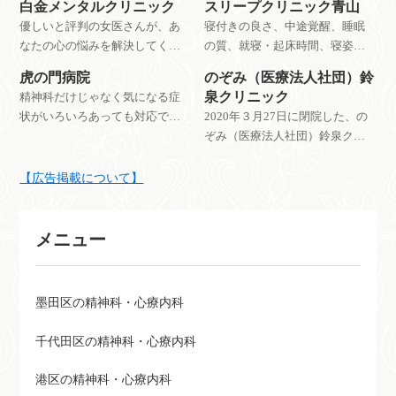
白金メンタルクリニック
スリープクリニック青山
優しいと評判の女医さんが、あ
寝付きの良さ、中途覚醒、睡眠
なたの心の悩みを解決してくれ
の質、就寝・起床時間、寝姿や
ると評判の病院です。
寝相などから、疑われる睡眠疾
虎の門病院
のぞみ（医療法人社団）鈴
患や、隠れた病気などが判明す
泉クリニック
精神科だけじゃなく気になる症
る場合があります。
状がいろいろあっても対応でき
2020年３月27日に閉院した、の
る安心の総合病院です。
ぞみ（医療法人社団）鈴泉クリ
ニック
【広告掲載について】
メニュー
墨田区の精神科・心療内科
千代田区の精神科・心療内科
港区の精神科・心療内科