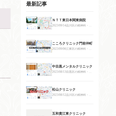
最新記事
ＮＴＴ東日本関東病院
2023/09/14
品川区の精神科・心
療内科
こころクリニック門前仲町
2023/09/06
江東区の精神科・心
療内科
中目黒メンタルクリニック
2023/08/13
目黒区の精神科・心
療内科
松山クリニック
2023/08/12
品川区の精神科・心
療内科
五和貴江東クリニック