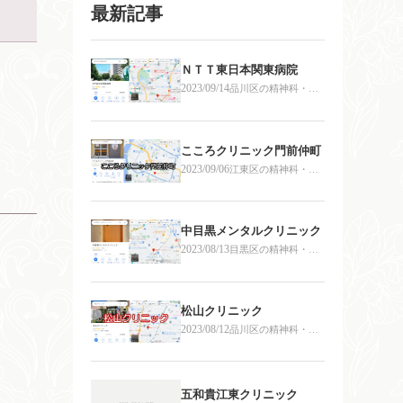
最新記事
ＮＴＴ東日本関東病院
2023/09/14
品川区の精神科・心
療内科
こころクリニック門前仲町
2023/09/06
江東区の精神科・心
療内科
中目黒メンタルクリニック
2023/08/13
目黒区の精神科・心
療内科
松山クリニック
2023/08/12
品川区の精神科・心
療内科
五和貴江東クリニック