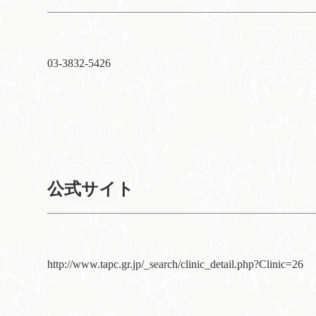
03-3832-5426
公式サイト
http://www.tapc.gr.jp/_search/clinic_detail.php?Clinic=26