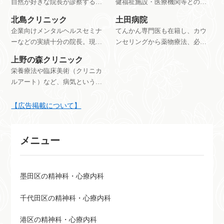
自然が好きな院長が診察する、
健福祉施設・医療機関等との連
浅草橋駅近くで通いやすいメン
携を中心とした活動を行ってい
北島クリニック
土田病院
タルクリニック。
ます。
企業向けメンタルヘルスセミナ
てんかん専門医も在籍し、カウ
ーなどの実績十分の院長。現
ンセリングから薬物療法、必要
在、一般の初診受付は休止中。
に応じて入所施設やグループホ
上野の森クリニック
公式HPを確認。
ームのコーディネートも含めた
栄養療法や臨床美術（クリニカ
幅広い選択肢を用意している神
ルアート）など、病気というよ
経内科の病院。
りも心の状態をよくする治療を
行うクリニック。
【広告掲載について】
メニュー
墨田区の精神科・心療内科
千代田区の精神科・心療内科
港区の精神科・心療内科