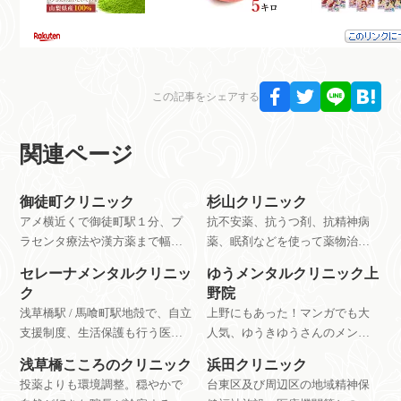
この記事をシェアする
関連ページ
御徒町クリニック
杉山クリニック
アメ横近くで御徒町駅１分、プ
抗不安薬、抗うつ剤、抗精神病
ラセンタ療法や漢方薬まで幅広
薬、眠剤などを使って薬物治療
く症状に合わせた治療を行う心
を行うクリニック。依存に陥り
セレーナメンタルクリニッ
ゆうメンタルクリニック上
療内科。
やすい薬、危険な薬のむやみな
ク
野院
投薬をすすめないとのこと。
浅草橋駅 / 馬喰町駅地殻で、自立
上野にもあった！マンガでも大
支援制度、生活保護も行う医療
人気、ゆうきゆうさんのメンタ
施設。
ルクリニック。患者の感想から
浅草橋こころのクリニック
浜田クリニック
も評判がいいことがわかります
投薬よりも環境調整。穏やかで
台東区及び周辺区の地域精神保
ね。