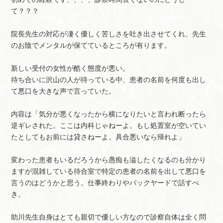
て？？？
院長先生の対応が凄く優しく苦しさを吐き出させてくれ、先生
のお陰でメンタルが保てているところが有ります。
新しい受付の女性が酷く態度が悪い。
待ち合いに沢山の人が待っている中、患者の名前を何度も出し
て悪口を大きな声で言っていた。
内容は「気分が悪くなったから横になりたいと言われ断ったら
逆ギレされた。ここは内科じゃねーよ。もし処置室が空いてい
たとしてもお前には貸さねーよ。具合悪いなら帰れよ」
変わった患者もいるだろうから愚痴も溢したくなるのも分かり
ますが混雑している待合室で特定の患者の名前を出して悪口を
言うのはどうかと思う。仕事終わりやバックヤードで話すべ
き。
助川先生自身はとても親切で優しい方なので診察自体は全く問