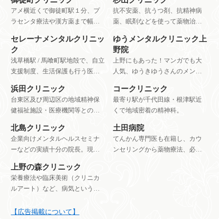
アメ横近くで御徒町駅１分、プ
抗不安薬、抗うつ剤、抗精神病
ラセンタ療法や漢方薬まで幅広
薬、眠剤などを使って薬物治療
く症状に合わせた治療を行う心
を行うクリニック。依存に陥り
セレーナメンタルクリニッ
ゆうメンタルクリニック上
療内科。
やすい薬、危険な薬のむやみな
ク
野院
投薬をすすめないとのこと。
浅草橋駅 / 馬喰町駅地殻で、自立
上野にもあった！マンガでも大
支援制度、生活保護も行う医療
人気、ゆうきゆうさんのメンタ
施設。
ルクリニック。患者の感想から
浜田クリニック
コークリニック
も評判がいいことがわかります
台東区及び周辺区の地域精神保
最寄り駅が千代田線・根津駅近
ね。
健福祉施設・医療機関等との連
くで地域密着の精神科。
携を中心とした活動を行ってい
北島クリニック
土田病院
ます。
企業向けメンタルヘルスセミナ
てんかん専門医も在籍し、カウ
ーなどの実績十分の院長。現
ンセリングから薬物療法、必要
在、一般の初診受付は休止中。
に応じて入所施設やグループホ
上野の森クリニック
公式HPを確認。
ームのコーディネートも含めた
栄養療法や臨床美術（クリニカ
幅広い選択肢を用意している神
ルアート）など、病気というよ
経内科の病院。
りも心の状態をよくする治療を
行うクリニック。
【広告掲載について】