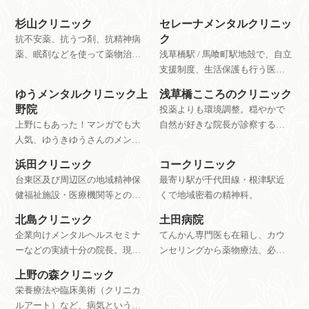
杉山クリニック
セレーナメンタルクリニッ
ク
抗不安薬、抗うつ剤、抗精神病
薬、眠剤などを使って薬物治療
浅草橋駅 / 馬喰町駅地殻で、自立
を行うクリニック。依存に陥り
支援制度、生活保護も行う医療
やすい薬、危険な薬のむやみな
施設。
ゆうメンタルクリニック上
浅草橋こころのクリニック
投薬をすすめないとのこと。
野院
投薬よりも環境調整。穏やかで
上野にもあった！マンガでも大
自然が好きな院長が診察する、
人気、ゆうきゆうさんのメンタ
浅草橋駅近くで通いやすいメン
ルクリニック。患者の感想から
タルクリニック。
浜田クリニック
コークリニック
も評判がいいことがわかります
台東区及び周辺区の地域精神保
最寄り駅が千代田線・根津駅近
ね。
健福祉施設・医療機関等との連
くで地域密着の精神科。
携を中心とした活動を行ってい
北島クリニック
土田病院
ます。
企業向けメンタルヘルスセミナ
てんかん専門医も在籍し、カウ
ーなどの実績十分の院長。現
ンセリングから薬物療法、必要
在、一般の初診受付は休止中。
に応じて入所施設やグループホ
上野の森クリニック
公式HPを確認。
ームのコーディネートも含めた
栄養療法や臨床美術（クリニカ
幅広い選択肢を用意している神
ルアート）など、病気というよ