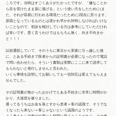
ころです。当時はすごくありがたかったですが、「嫌なことか
ら目を背けたまま薬に逃げる」という使い方をしたために(ま
た、それが容易に行われる環境だったために)現在に至ります。
原因となっているものとは遅かれ早かれ対時しなければいけな
いことなので、初診を検討している方は参考にしていただけれ
ば幸いです。悪く言うわけではもちろん無く、向き不向きか
と！！！
以前通院していて、そのうちに東京から実家に引っ越した後
に、とある手続きで医者からの証明書が必要になったので電話
で問い合わせたら、そういう書類は実際にここに来て請求して
もらわないと発行しませんと言われた。
いくら事情を説明してお願いしても一切対応は変えてもらえま
せんでした。
その証明書が無かったおかげでとある手続きに非常に時間がか
かり、大迷惑を被りました。
通ってるうちはお金を落とすから患者＝客の認識で、そうでな
くなったら来ない＝客じゃないという認識のようです。