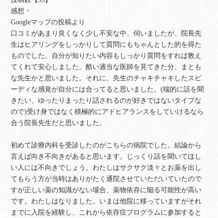
感想・
Googleマップの投稿より
口コミがあまり良くなく少し不安な中、伺いましたが、院長先
生はヒアリングをしっかりして質問にもちゃんとした的を得た
ものでした。自分が知りたい内容もしっかり質問をすれば教え
てくれて安心しました。酷い適当な医師を見てきた分、まとも
な先生かと思いました。それに、先生のチャキチャキしたスピ
ーディな感覚が自分には合ってると思いました。(端的に話を聞
きたい、ゆったりまったり話されるのが好きではないタイプな
ので)受け身ではなく積極的にアドヒアランスをしていけるなら
合う院長先生だと思いました。
初めて診療内科を受診したのがこちらの病院でした。結論から
言えば向き不向きがあると思います。じっくり話を聞いてほし
い人には不向きでしょう。わたしはサクサク淡々とお薬を出し
てもらう方が当時はありがたく通院させていただいていたので
すが正しい薬の知識がない場合、薬物依存に陥る可能性が高い
です。わたしはなりました。いまは他院に移っていますがそれ
までに入院を経験し、これから依存症プログラムに参加すると