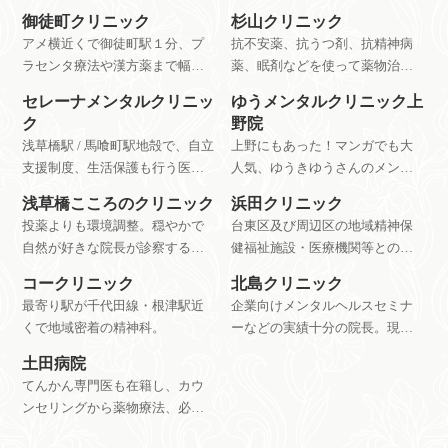
御徒町クリニック
杉山クリニック
アメ横近くで御徒町駅１分、プ
抗不安薬、抗うつ剤、抗精神病
ラセンタ療法や漢方薬まで幅広
薬、眠剤などを使って薬物治療
く症状に合わせた治療を行う心
を行うクリニック。依存に陥り
セレーナメンタルクリニッ
ゆうメンタルクリニック上
療内科。
やすい薬、危険な薬のむやみな
ク
野院
投薬をすすめないとのこと。
浅草橋駅 / 馬喰町駅地殻で、自立
上野にもあった！マンガでも大
支援制度、生活保護も行う医療
人気、ゆうきゆうさんのメンタ
施設。
ルクリニック。患者の感想から
浅草橋こころのクリニック
浜田クリニック
も評判がいいことがわかります
投薬よりも環境調整。穏やかで
台東区及び周辺区の地域精神保
ね。
自然が好きな院長が診察する、
健福祉施設・医療機関等との連
浅草橋駅近くで通いやすいメン
携を中心とした活動を行ってい
コークリニック
北島クリニック
タルクリニック。
ます。
最寄り駅が千代田線・根津駅近
企業向けメンタルヘルスセミナ
くで地域密着の精神科。
ーなどの実績十分の院長。現
在、一般の初診受付は休止中。
土田病院
公式HPを確認。
てんかん専門医も在籍し、カウ
ンセリングから薬物療法、必要
に応じて入所施設やグループホ